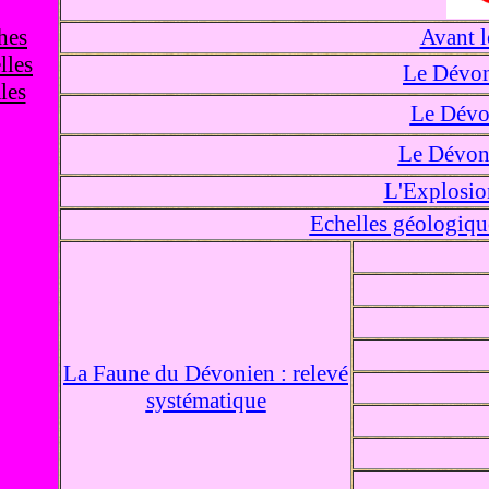
hes
Avant 
lles
Le Dévon
les
Le Dévo
Le Dévon
L'Explosio
Echelles géologique
La Faune du Dévonien : relevé
systématique