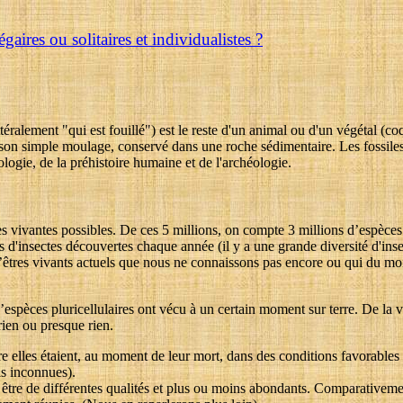
égaires ou solitaires et individualistes ?
ittéralement "qui est fouillé") est le reste d'un animal ou d'un végétal (coq
on simple moulage, conservé dans une roche sédimentaire. Les fossiles e
logie, de la préhistoire humaine et de l'archéologie.
s vivantes possibles. De ces 5 millions, on compte 3 millions d’espèces 
 d'insectes découvertes chaque année (il y a une grande diversité d'in
tres vivants actuels que nous ne connaissons pas encore ou qui du moins,
spèces pluricellulaires ont vécu à un certain moment sur terre. De la vi
rien ou presque rien.
 elles étaient, au moment de leur mort, dans des conditions favorables p
is inconnues).
ent être de différentes qualités et plus ou moins abondants. Comparativem