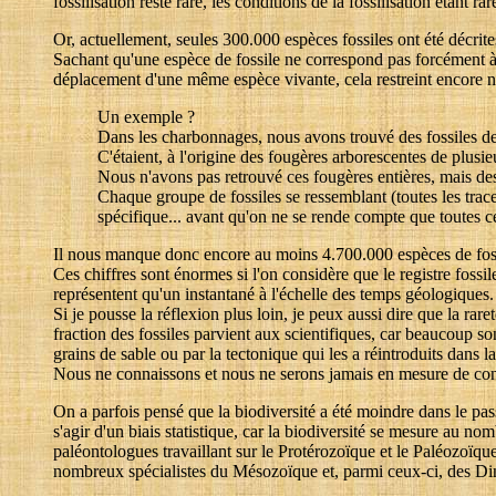
fossilisation reste rare, les conditions de la fossilisation étant 
Or, actuellement, seules 300.000 espèces fossiles ont été décrite
Sachant qu'une espèce de fossile ne correspond pas forcément à 
déplacement d'une même espèce vivante, cela restreint encore n
Un exemple ?
Dans les charbonnages, nous avons trouvé des fossiles d
C'étaient, à l'origine des fougères arborescentes de plusie
Nous n'avons pas retrouvé ces fougères entières, mais des 
Chaque groupe de fossiles se ressemblant (toutes les trace
spécifique... avant qu'on ne se rende compte que toutes c
Il nous manque donc encore au moins 4.700.000 espèces de fossi
Ces chiffres sont énormes si l'on considère que le registre fossi
représentent qu'un instantané à l'échelle des temps géologiques. 
Si je pousse la réflexion plus loin, je peux aussi dire que la rar
fraction des fossiles parvient aux scientifiques, car beaucoup so
grains de sable ou par la tectonique qui les a réintroduits dans
Nous ne connaissons et nous ne serons jamais en mesure de conn
On a parfois pensé que la biodiversité a été moindre dans le pas
s'agir d'un biais statistique, car la biodiversité se mesure au n
paléontologues travaillant sur le Protérozoïque et le Paléozoïque
nombreux spécialistes du Mésozoïque et, parmi ceux-ci, des Di