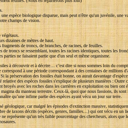
rarement réunies. (Nous en reparlerons plus loin)
s.
une espèce biologique disparue, mais peut n'être qu'un juvénile, une va
otre champs de vision.
e végétaux.
urs dizaines de mètres de haut.
fragments de troncs, de branches, de racines, de feuilles.
s de troncs se ressemblant, toutes les racines identiques, toutes les fr
es parties ne faisaient partie que d'un seul et même organisme.
les à découvrir et à décrire… c’est dire si nous sommes loin du compt
le correspond à une période correspondant à des centaines de millions d'a
Si la préservation des fossiles était bonne, on aurait davantage d'espèces
eté relative des espèces fossiles s'explique de plusieurs manières : Outre
nt broyés avec les roches dans les carrières en exploitation ou bien ont é
 la magma du manteau terrestre. Ceux-là, quoi que nous fassions, ils son
aître qu’une infime partie des espèces ayant vécu un jour sur terre.
sé géologique, car malgré les épisodes d'extinction massive, statistiquem
ombre de taxons décrits (espèces, genres, familles…) qui ont vécu en un li
 ne représente qu'un très faible pourcentage des chercheurs, alors que le
nosaures.